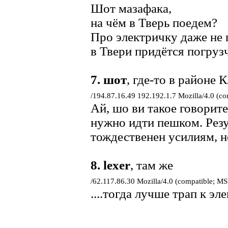
Шот мазафака,
на чём в Тверь поедем?
Про электричку даже не 
в Твери придётся погрузч
7.
шот
, где-то в районе 
/194.87.16.49 192.192.1.7 Mozilla/4.0 (c
Ай, шо ви такое говорите
нужно идти пешком. Рез
тождественен усилиям, не
8.
lexer
, там же
/62.117.86.30 Mozilla/4.0 (compatible; M
....тогда лучше трап к эл