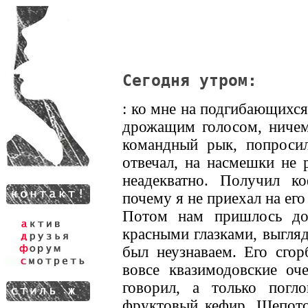
Сегодня утром:
: ко мне на подгибающихся
дрожащим голосом, ниче
командный рык, попросил
отвечал, на насмешки не 
неадекватно. Получил ко
почему я не приехал на его
Потом нам пришлось до
красными глазками, выгля
был неузнаваем. Его сгор
вовсе квазимодовские оч
говорил, а только погл
фруктовый кефир. Шепото