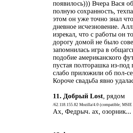
появилось))) Вчера Вася о
полную сохранность, техпа
этом он уже точно знал что
дневное исчезновение. Ал
изрекал, что с работы он т
дорогу домой не было сов
запомнилась игра в общагс
подобие американского фут
пустая полторашка из-под 
слабо приложили об пол-се
Короче свадьба явно удалас
11.
Добрый Lost
, рядом
/62.118.155.82 Mozilla/4.0 (compatible; MSIE
Ах, Федрыч. ах, озорник...