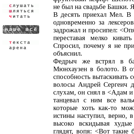
не был на свадьбе Башки. 
В десять приехал Мел. В 
одновременно за лексеро
задрожал и просипел: <Опя
переставая мелко кивать
Спросил, почему я не при
объяснил.
Федрыч же встрял в ба
Мюнхаузен в болото. В от
способность вытаскивать 
волосы Андрей Сергеич д
слухам, он снял в <Адам и
танцевал с ним все валь
которые хоть как-то мо
истины наступил, верно, 
высоко вскидывая худые 
глядят, вопя: <Вот такие