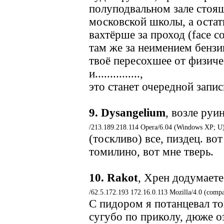
полуподвальном зале стоя
московской школы, а остат
вахтёрше за проход (face c
там же за неимением бензин
твоё пересохшее от физиче
и...............,
это станет очередной запи
9.
Dysangelium
, возле ру
/213.189.218.114 Opera/6.04 (Windows XP; U)
(тоскливо) все, пиздец. вот
томилино, вот мне тверь.
10.
Rakot
, Хрен додумаете
/62.5.172.193 172.16.0.113 Mozilla/4.0 (comp
С пидором я потанцевал то
сугубо по приколу, дюже о