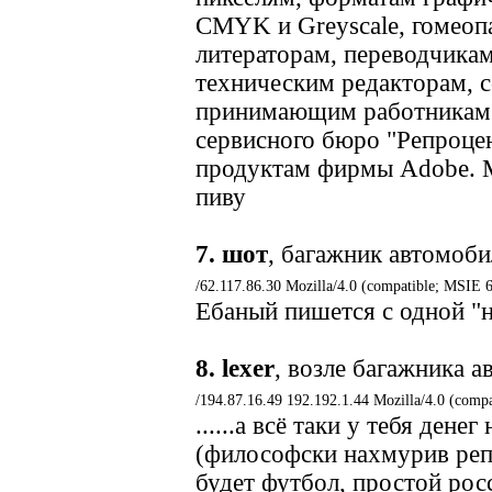
CMYK и Greyscale, гомеопа
литераторам, переводчика
техническим редакторам, 
принимающим работникам
сервисного бюро "Репроце
продуктам фирмы Adobe. М
пиву
7.
шот
, багажник автомоб
/62.117.86.30 Mozilla/4.0 (compatible; MSIE 
Ебаный пишется с одной "н"
8.
lexer
, возле багажника 
/194.87.16.49 192.192.1.44 Mozilla/4.0 (comp
......а всё таки у тебя денег 
(философски нахмурив репу
будет футбол, простой рос