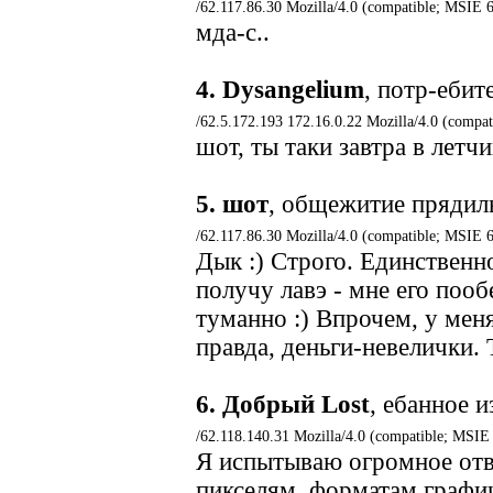
/62.117.86.30 Mozilla/4.0 (compatible; MSIE 
мда-с..
4.
Dysangelium
, потр-ебит
/62.5.172.193 172.16.0.22 Mozilla/4.0 (compa
шот, ты таки завтра в летчи
5.
шот
, общежитие пряди
/62.117.86.30 Mozilla/4.0 (compatible; MSIE 
Дык :) Строго. Единственно
получу лавэ - мне его пооб
туманно :) Впрочем, у мен
правда, деньги-невелички. Т
6.
Добрый Lost
, ебанное и
/62.118.140.31 Mozilla/4.0 (compatible; MSIE
Я испытываю огромное отв
пикселям, форматам графи