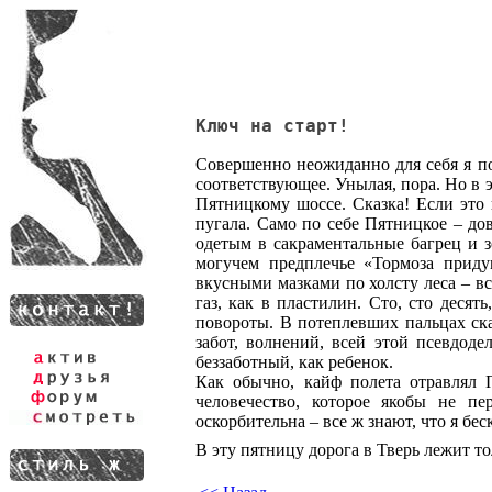
Ключ на старт!
Совершенно неожиданно для себя я по
соответствующее. Унылая, пора. Но в 
Пятницкому шоссе. Сказка! Если это
пугала. Само по себе Пятницкое – дов
одетым в сакраментальные багрец и з
могучем предплечье «Тормоза приду
вкусными мазками по холсту леса – вс
газ, как в пластилин. Сто, сто десят
повороты. В потеплевших пальцах ска
забот, волнений, всей этой псевдоде
беззаботный, как ребенок.
Как обычно, кайф полета отравлял П
человечество, которое якобы не пе
оскорбительна – все ж знают, что я бе
В эту пятницу дорога в Тверь лежит т