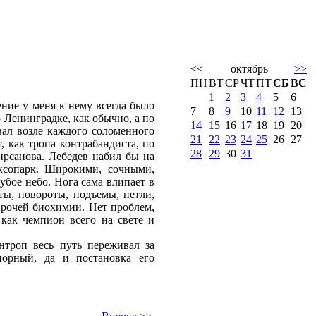
<<
октябрь
>>
ПН
ВТ
СР
ЧТ
ПТ
СБ
ВС
1
2
3
4
5
6
ние у меня к нему всегда было
7
8
9
10
11
12
13
 Ленинградке, как обычно, а по
14
15
16
17
18
19
20
ал возле каждого соломенного
21
22
23
24
25
26
27
, как тропа контрабандиста, по
28
29
30
31
ирсанова. Лебедев набил бы на
ксопарк. Широкими, сочными,
убое небо. Нога сама влипает в
оты, повороты, подъемы, петли,
прочей биохимии. Нет проблем,
 как чемпион всего на свете и
нтроп весь путь переживал за
спорный, да и постановка его