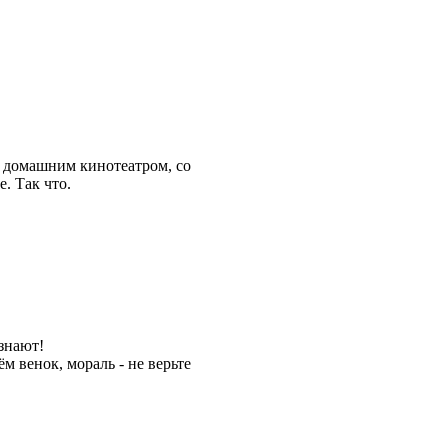
с домашним кинотеатром, со
. Так что.
 знают!
м венок, мораль - не верьте