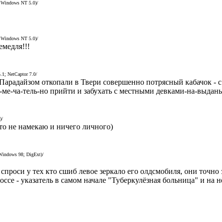
; Windows NT 5.0)/
; Windows NT 5.0)/
емедля!!!
.1; NetCaptor 7.0/
Парадайзом откопали в Твери совершенно потрясный кабачок - 
-ме-ча-тель-но прийти и забухать с местными девками-на-выданье
)/
что не намекаю и ничего личного)
 Windows 98; DigExt)/
 спроси у тех кто сшиб левое зеркало его олдсмобиля, они точно
се - указатель в самом начале "Туберкулёзная больница" и на нё