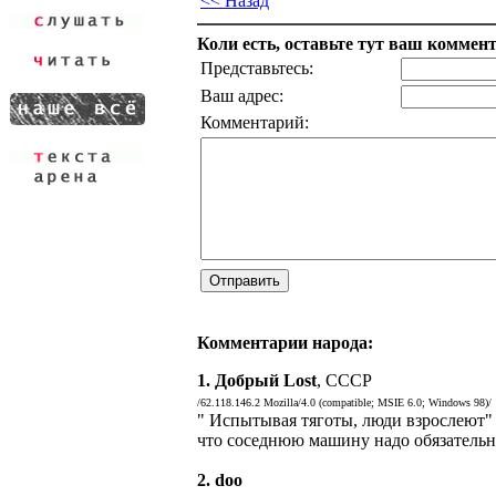
<< Назад
Коли есть, оставьте тут ваш коммен
Представьтесь:
Ваш адрес:
Комментарий:
Комментарии народа:
1.
Добрый Lost
, СССР
/62.118.146.2 Mozilla/4.0 (compatible; MSIE 6.0; Windows 98)/
" Испытывая тяготы, люди взрослеют" (
что соседнюю машину надо обязательно 
2.
doo