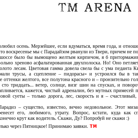
любил осень. Мерзейшее, если вдуматься, время года, и отноше
это воскресенье мы с Парадайзом рванули из Твери, причем не по
 шоссе было бы вымощено желтым кирпичом, я б притормажив
ольно хреново асфальтированная двухполоска. Но! Оно петляет
олото лесам. Цветовая гамма довела свела бы с ума педанта К
мали трусы, а сцепление – пидорасы» и устроился бы в та
е оттенки желтого, все полутона красного и – пронзительно гол
ь, сто тридцать... ветер, солнце, визг шин на спусках, и повор
пливается, кажется, чистый адреналин, без мутных примесей 
ловой суеты – только дорога, лес, скорость и я – счастливый,
арадиз – существо, известно, вечно недовольное. Этот миза
ренесет его, любимого, утрату. Вопрос, кстати, куда как 
cконечно крут как водитель. Скажи, Ду? Попробуй не скажи :)
тм
олько через Пятницкое! Принимаю заявки.