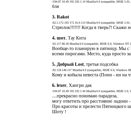
/194.87.16.49 192.192.1.14 Mozilla/4.0 (compatible; MSIE 5.01
бля
3.
Rakot
/62.5.172.193 172.16.0.113 Mozilla/4.0 (compatible; MSIE 5.01
Стрюлок!!!!!!! Когда в тверь?! Скажи н
4.
шот
, Тау Кита
/62.117.86.30 Mozilla/4.0 (compatible; MSIE 6.0; Windows NT 5
Вообще-то планирую в пятницу. Мы с 
всеми пирогами. Место, куда просто за
5.
Добрый Lost
, третья подсобка
/62.118.140.157 Mozilla/4.0 (compatible; MSIE 6.0; Windows 98
Кому и кобыла невеста (Пони - ни на 
6.
lexer
, Хангри дак
/194.87.16.49 192.192.1.44 Mozilla/4.0 (compatible; MSIE 5.0;
....прекрасно понимаю парадиза,
могу ответить про расстояние ладони -
Про красоты и прелести Пятницкого шос
Шоту !