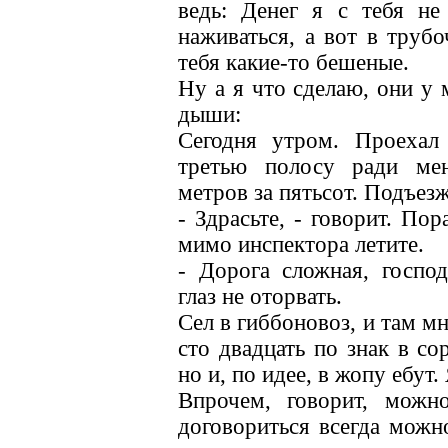
ведь: Денег я с тебя не
наживаться, а вот в труб
тебя какие-то бешеные.
Ну а я что сделаю, они у
дыши:
Сегодня утром. Проехал
третью полосу ради мен
метров за пятьсот. Подъезж
- Здрасьте, - говорит. По
мимо инспектора летите.
- Дорога сложная, госпо
глаз не оторвать.
Сел в гиббоновоз, и там м
сто двадцать по знак в со
но и, по идее, в жопу ебут.
Впрочем, говорит, можн
договориться всегда можн