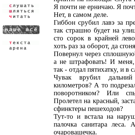
Я почти не ерничаю. Я почт
Нет, в самом деле.
Гиббон срубил лавэ за пр
так страшно будет на ул
сто сорок в крайней лев
хоть раз за оборот, да сгон
Повернул через сплошную? 
а не штрафовать! И меня,
так - отдал пятихатку, и в
Чувак врубил дальний
километров? А то подрезал
поворотником? Или сп
Пролетел на красный, заст
сфинктеры пешеходов?
Тут-то и встала на наруш
палочка санитара леса. 
очаровашечка.