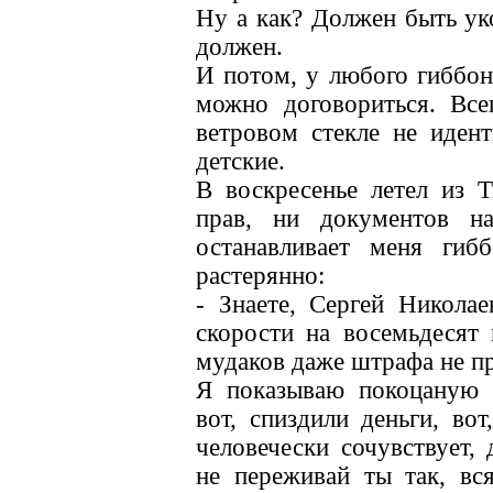
Ну а как? Должен быть ук
должен.
И потом, у любого гиббон
можно договориться. Всег
ветровом стекле не иден
детские.
В воскресенье летел из Т
прав, ни документов н
останавливает меня гиб
растерянно:
- Знаете, Сергей Никола
скорости на восемьдесят 
мудаков даже штрафа не п
Я показываю покоцаную б
вот, спиздили деньги, во
человечески сочувствует, 
не переживай ты так, вся