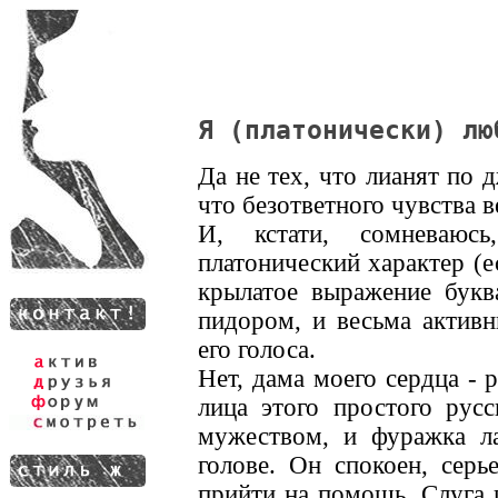
Я (платонически) лю
Да не тех, что лианят по
что безответного чувства
И, кстати, сомневаюс
платонический характер (е
крылатое выражение букв
пидором, и весьма активн
его голоса.
Нет, дама моего сердца -
лица этого простого русс
мужеством, и фуражка ла
голове. Он спокоен, серь
прийти на помощь. Слуга 