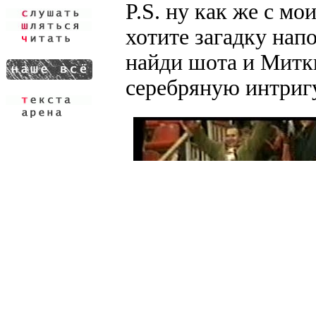
P.S. ну как же с мо
хотите загадку нап
найди шота и Митк
серебряную интригу